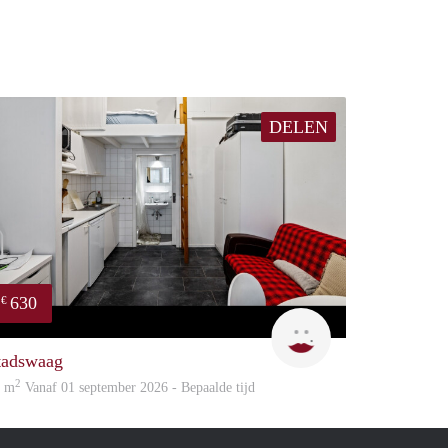
DELEN
630
€
Rani
tadswaag
2
2 m
Vanaf 01 september 2026 - Bepaalde tijd