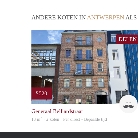
ANDERE KOTEN IN
ANTWERPEN
ALS
DELEN
520
€
Generaal Belliardstraat
2
18 m
· 2 koten · Per direct - Bepaalde tijd