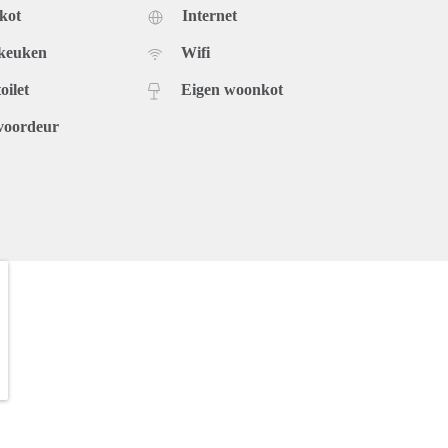
kot
Internet
 keuken
Wifi
oilet
Eigen woonkot
voordeur