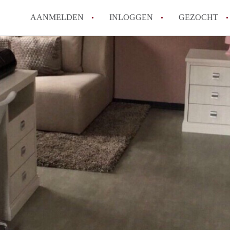
AANMELDEN
INLOGGEN
GEZOCHT
Zijn kosten zoals water, g
kot?
Wat is het Vlaams Kotlabe
Wat is het verschil tussen
Hoeveel kost een student
Wanneer moet ik beginnen
Alle veelgestelde vragen