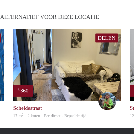
 ALTERNATIEF VOOR DEZE LOCATIE
DELEN
360
€
Tom
Blue
Scheldestraat
S
2
17 m
· 2 koten · Per direct - Bepaalde tijd
1