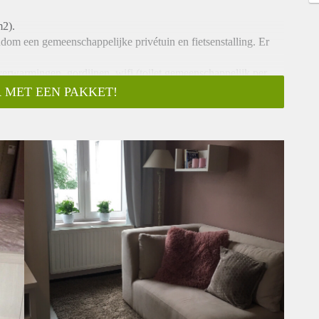
m2).
dom een gemeenschappelijke privétuin en fietsenstalling. Er
erwarmingen, gordijnen, wifi (toilet gemeenschappelijk per
 MET EEN PAKKET!
r zijn wel andere meubels ter beschikking (bed met matras,
3x/week) die de gemeenschappelijke delen poetst (toilet,
int-Andries.