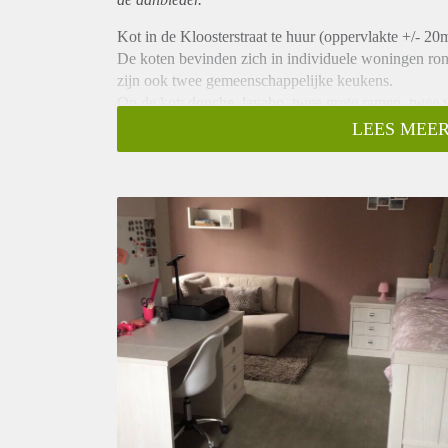
Kot in de Kloosterstraat te huur (oppervlakte +/- 20
De koten bevinden zich in individuele woningen ron
zijn ook twee gemeenschappelijke keukens.
Op de kot: douche, lavabo, twee grote ramen, twee v
vier studenten).
LEES MEER
De meubels op de foto's zijn niet inbegrepen maar e
kledingkast, bureau, bureaustoel).
€450,- alle kosten inbegrepen, ook een poetsvrouw (
keuken, gangen).
Zeer dichtbij KDG, Thomas More en KUL campus S
Voor meer foto's/info, stuur gerust een berichtje!