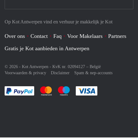
Op Kot Antwerpen vind en verhuur je makkelijk je Kot
Over ons
Contact
Faq
Voor Makelaars
Partners
Gratis je Kot aanbieden in Antwerpen
© 2026 - Kot Antwerpen - KvK nr. 02094127 –
België
Voorwaarden & privacy
Disclaimer
Spam & nep-accounts
Je rekent gemakkelijk af met Paypal
Je rekent gemakkelijk af met Mastercard
Je rekent gemakkelijk af met Meastro
Je rekent gemakkelijk 