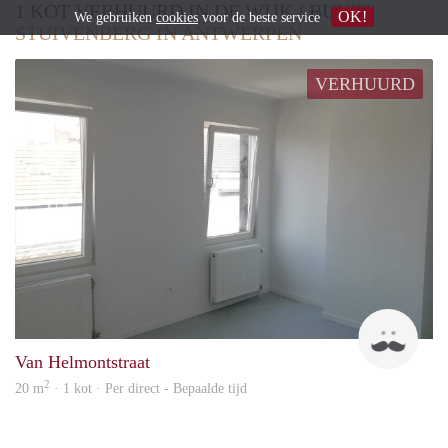
1 KOT VERHUURD IN DE WIJK / BUURT
OK!
We gebruiken
cookies
voor de beste service
STUIVENBERG IN ANTWERPEN
VERHUURD
Chri
Van Helmontstraat
2
20 m
· 1 kot · Per direct - Bepaalde tijd