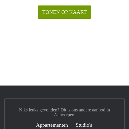
TONEN OP KAART
Niks leuks gevonden? Dit is ons andere aanbod in
Antwerpen:
Appartementen
Studio's