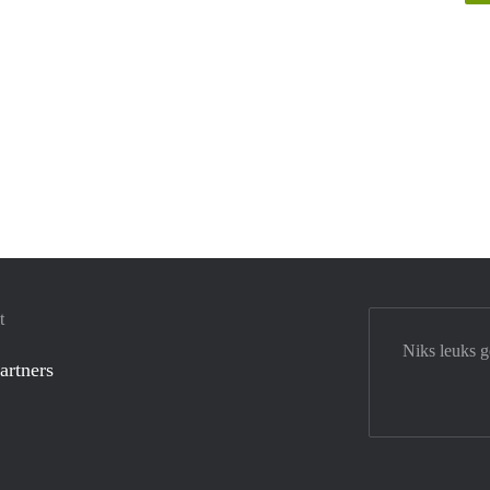
t
Niks leuks 
artners