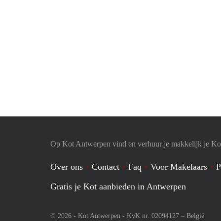
Op Kot Antwerpen vind en verhuur je makkelijk je Ko
Over ons
Contact
Faq
Voor Makelaars
P
Gratis je Kot aanbieden in Antwerpen
© 2026 - Kot Antwerpen - KvK nr. 02094127 –
België