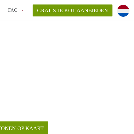
FAQ
GRATIS JE KOT AANBIEDEN
as en internet inbegrepen in de huurprijs van een
l en waarom is het belangrijk?
 een kot, studio en appartement?
enkot in Antwerpen gemiddeld?
 zoeken naar een kot in Antwerpen?
TONEN OP KAART