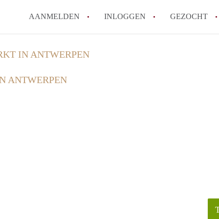
AANMELDEN
INLOGGEN
GEZOCHT
Zijn kosten zoals water, g
KT IN ANTWERPEN
kot?
IN ANTWERPEN
Wat is het Vlaams Kotlabe
Wat is het verschil tussen
Hoeveel kost een student
Wanneer moet ik beginnen
Alle veelgestelde vragen