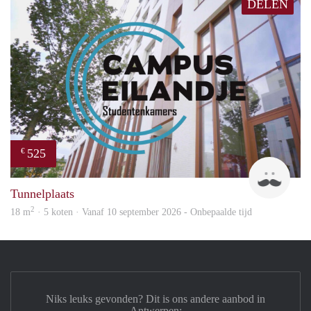
DELEN
525
€
Leon
Tunnelplaats
2
18 m
· 5 koten · Vanaf 10 september 2026 - Onbepaalde tijd
Niks leuks gevonden? Dit is ons andere aanbod in
Antwerpen: