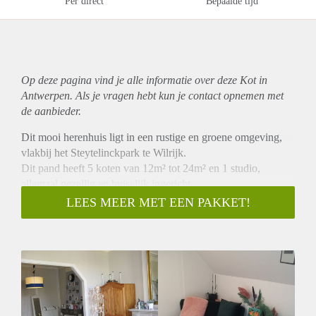
Per direct
Bepaalde tijd
Op deze pagina vind je alle informatie over deze Kot in
Antwerpen. Als je vragen hebt kun je contact opnemen met
de aanbieder.
Dit mooi herenhuis ligt in een rustige en groene omgeving,
vlakbij het Steytelinckpark te Wilrijk.
Dit pand heeft 5 koten van 12m² tot 24m² en 1 studio,
allemaal gezellig en huiselijk ingericht.
Alle koten zijn gemeubeld. Er is een gemeenschappelijke
LEES MEER MET EEN PAKKET!
keuken en zijn er gemeenschappelijke sanitaire
voorzieningen.
De huurprijzen variëren vanaf 425 exclusief kosten
Meer informatie via www.tofopkot.be