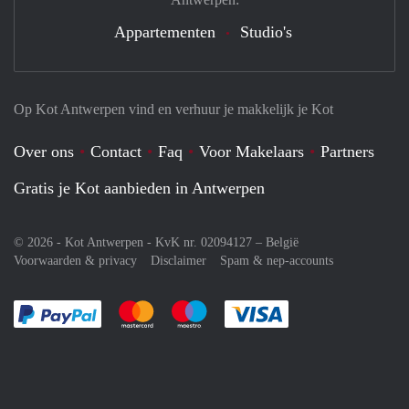
Appartementen
Studio's
Op Kot Antwerpen vind en verhuur je makkelijk je Kot
Over ons
Contact
Faq
Voor Makelaars
Partners
Gratis je Kot aanbieden in Antwerpen
© 2026 - Kot Antwerpen - KvK nr. 02094127 –
België
Voorwaarden & privacy
Disclaimer
Spam & nep-accounts
Je rekent gemakkelijk af met Paypal
Je rekent gemakkelijk af met Mastercard
Je rekent gemakkelijk af met Meastro
Je rekent gemakkelijk 