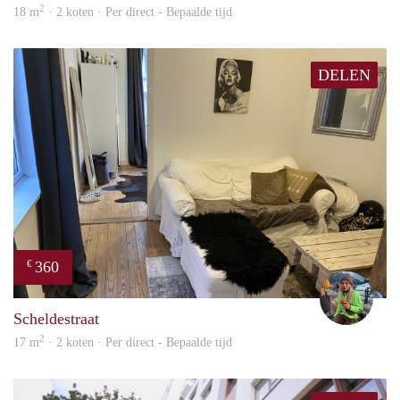
2
18 m
· 2 koten · Per direct - Bepaalde tijd
DELEN
360
€
Blue
Scheldestraat
2
17 m
· 2 koten · Per direct - Bepaalde tijd