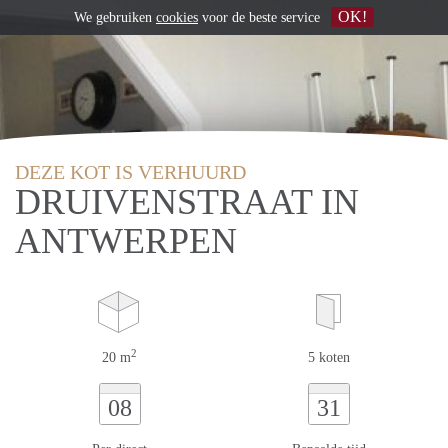
OK!
We gebruiken
cookies
voor de beste service
DEZE KOT IS VERHUURD
DRUIVENSTRAAT IN
ANTWERPEN
2
20 m
5 koten
08
31