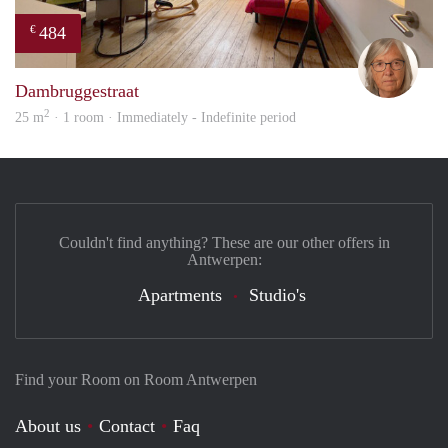
484
€
Mari
Dambruggestraat
2
25 m
· 1 room · Immediately - Indefinite period
Couldn't find anything? These are our other offers in
Antwerpen:
Apartments
Studio's
Find your Room on Room Antwerpen
About us
Contact
Faq