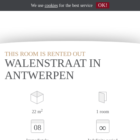
OK!
We use
cookies
for the best service
THIS ROOM IS RENTED OUT
WALENSTRAAT IN
ANTWERPEN
2
22 m
1 room
∞
08