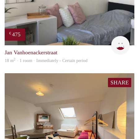
475
€
Ann
Jan Vanhoenackerstraat
2
18 m
· 1 room · Immediately - Certain period
SHARE