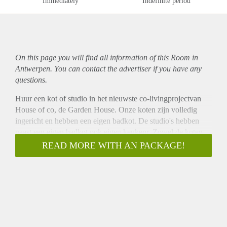
Immediately
Indefinite period
On this page you will find all information of this Room in
Antwerpen. You can contact the advertiser if you have any
questions.
Huur een kot of studio in het nieuwste co-livingprojectvan
House of co, de Garden House. Onze koten zijn volledig
ingericht en hebben een eigen badkot. De studio's hebben
naast een eigen badkot ook eigen keukenr. Zowel de koten
als de studio's zijn voorzien van een tweepersoonsbed,
READ MORE WITH AN PACKAGE!
bureau en inbouwkasten.
De koten bevinden zich in een prachtige meesterwoning van
bijna 600m², met een ruime leefruimte, co-working ruimte,
uitgebreide keuken, wasruimte, cinemazaal, fietsenstalling en
nog veel meer.
Wat maakt huren bij House of co bijzonder?
Indrukwekkende woningen en mooie leefruimtes: We