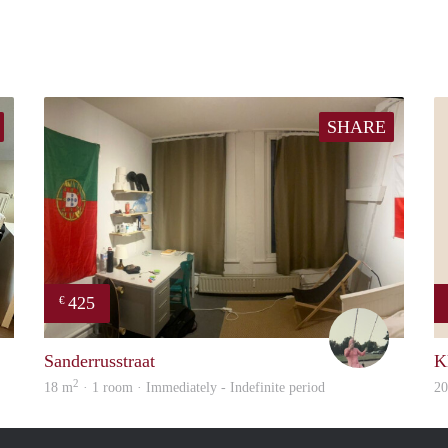
SHARE
425
€
Evi
Folkert
Sanderrusstraat
K
2
18 m
· 1 room · Immediately - Indefinite period
2