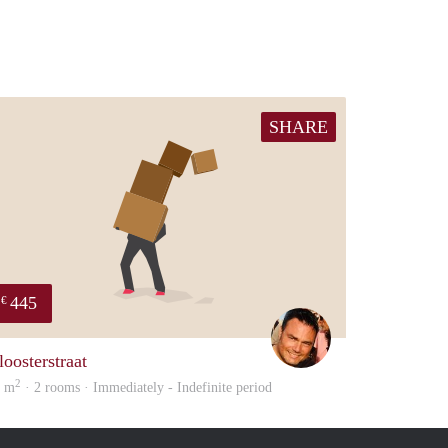
SHARE
445
€
Sieg
loosterstraat
2
0 m
· 2 rooms · Immediately - Indefinite period