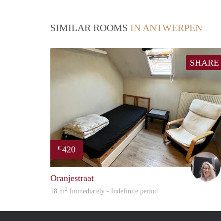
SIMILAR ROOMS
IN ANTWERPEN
SHARE
420
€
Oranjestraat
2
18 m
Immediately - Indefinite period