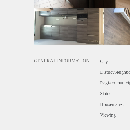
GENERAL INFORMATION
City
District/Neighb
Register municip
Status:
Housemates:
Viewing