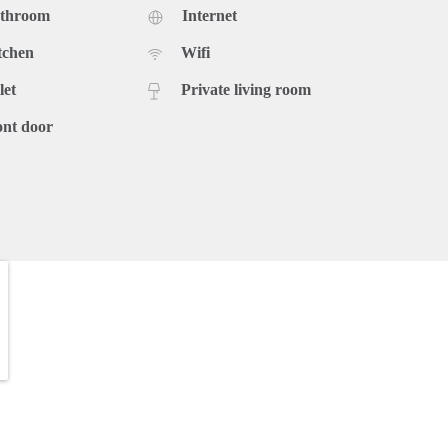
athroom
Internet
tchen
Wifi
let
Private living room
ont door