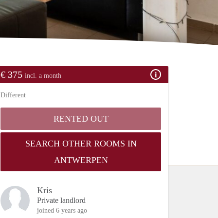
€ 375
incl. a month
Different
RENTED OUT
SEARCH OTHER ROOMS IN
ANTWERPEN
Kris
Private landlord
joined 6 years ago