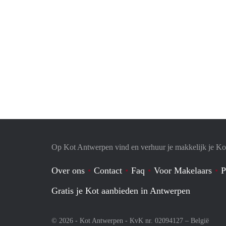
Op Kot Antwerpen vind en verhuur je makkelijk je Ko
Over ons
Contact
Faq
Voor Makelaars
P
Gratis je Kot aanbieden in Antwerpen
© 2026 - Kot Antwerpen - KvK nr. 02094127 –
België