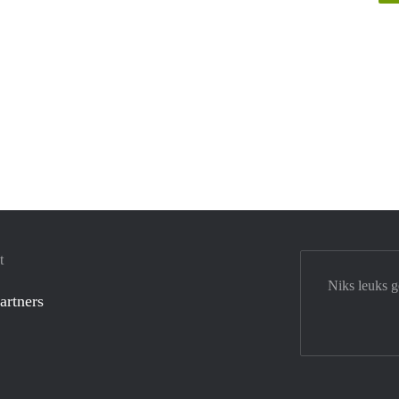
t
Niks leuks 
artners