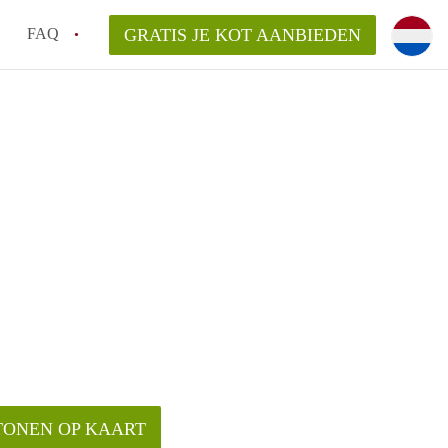
FAQ
GRATIS JE KOT AANBIEDEN
as en internet inbegrepen in de huurprijs van een
l en waarom is het belangrijk?
 een kot, studio en appartement?
enkot in Antwerpen gemiddeld?
 zoeken naar een kot in Antwerpen?
TONEN OP KAART