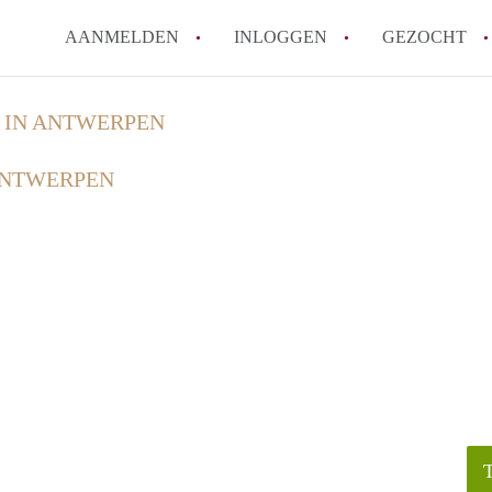
AANMELDEN
INLOGGEN
GEZOCHT
Zijn kosten zoals water, g
 IN ANTWERPEN
kot?
ANTWERPEN
Wat is het Vlaams Kotlabe
Wat is het verschil tussen
Hoeveel kost een student
Wanneer moet ik beginnen
Alle veelgestelde vragen